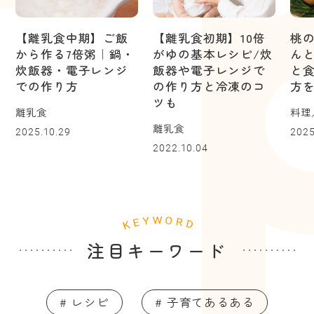
【離乳食中期】ご飯
【離乳食初期】10倍
桃
から作る7倍粥｜鍋・
がゆの基本レシピ/炊
ん
炊飯器・電子レンジ
飯器や電子レンジで
と
での作り方
の作り方と冷凍のコ
方
ツも
離乳食
料理
離乳食
2025.10.29
2025
2022.10.04
注目キーワード
# レシピ
# 子育てあるある