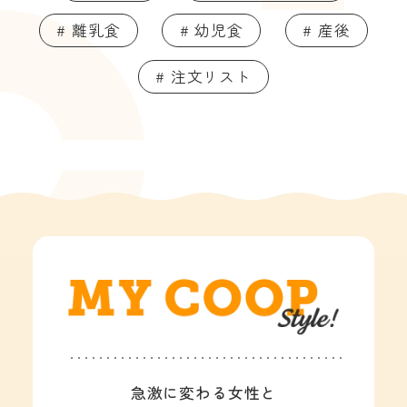
# 離乳食
# 幼児食
# 産後
# 注文リスト
急激に変わる女性と