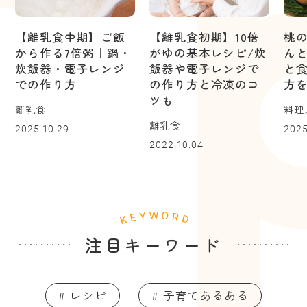
【離乳食中期】ご飯
【離乳食初期】10倍
桃
から作る7倍粥｜鍋・
がゆの基本レシピ/炊
ん
炊飯器・電子レンジ
飯器や電子レンジで
と
での作り方
の作り方と冷凍のコ
方
ツも
離乳食
料理
離乳食
2025.10.29
2025
2022.10.04
注目キーワード
# レシピ
# 子育てあるある