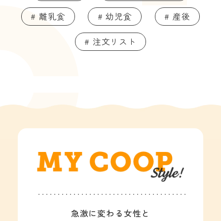
# 離乳食
# 幼児食
# 産後
# 注文リスト
急激に変わる女性と