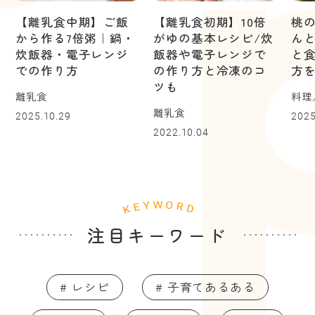
【離乳食中期】ご飯
【離乳食初期】10倍
桃
から作る7倍粥｜鍋・
がゆの基本レシピ/炊
ん
炊飯器・電子レンジ
飯器や電子レンジで
と
での作り方
の作り方と冷凍のコ
方
ツも
離乳食
料理
離乳食
2025.10.29
2025
2022.10.04
注目キーワード
# レシピ
# 子育てあるある