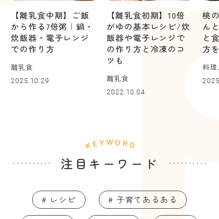
【離乳食中期】ご飯
【離乳食初期】10倍
桃
から作る7倍粥｜鍋・
がゆの基本レシピ/炊
ん
炊飯器・電子レンジ
飯器や電子レンジで
と
での作り方
の作り方と冷凍のコ
方
ツも
離乳食
料理
離乳食
2025.10.29
2025
2022.10.04
注目キーワード
# レシピ
# 子育てあるある