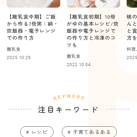
【離乳食中期】ご飯
【離乳食初期】10倍
桃
から作る7倍粥｜鍋・
がゆの基本レシピ/炊
ん
炊飯器・電子レンジ
飯器や電子レンジで
と
での作り方
の作り方と冷凍のコ
方
ツも
離乳食
料理
離乳食
2025.10.29
2025
2022.10.04
注目キーワード
# レシピ
# 子育てあるある