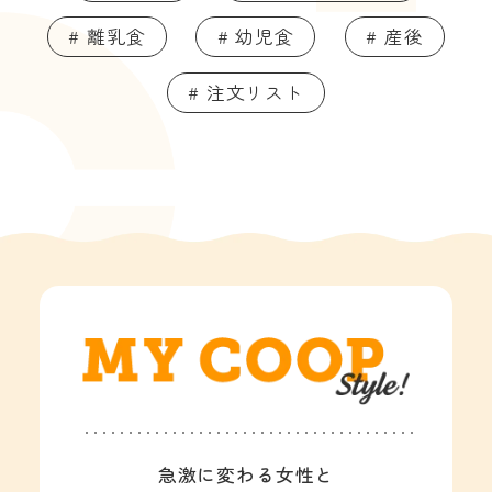
# 離乳食
# 幼児食
# 産後
# 注文リスト
急激に変わる女性と