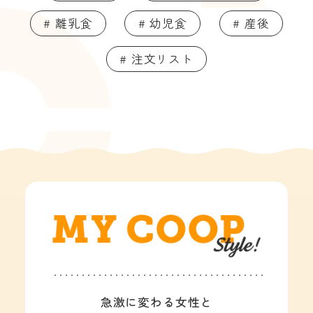
# 離乳食
# 幼児食
# 産後
# 注文リスト
急激に変わる女性と