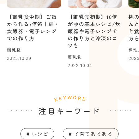
【離乳食中期】ご飯
【離乳食初期】10倍
桃
から作る7倍粥｜鍋・
がゆの基本レシピ/炊
ん
炊飯器・電子レンジ
飯器や電子レンジで
と
での作り方
の作り方と冷凍のコ
方
ツも
離乳食
料理
離乳食
2025.10.29
2025
2022.10.04
注目キーワード
# レシピ
# 子育てあるある