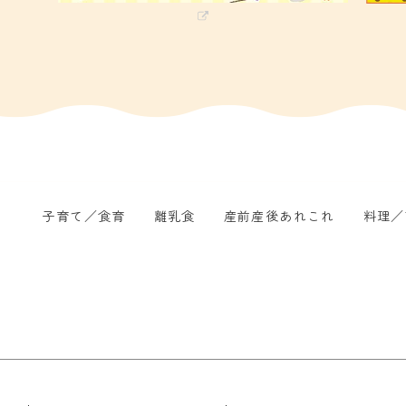
子育て／食育
離乳食
産前産後あれこれ
料理／