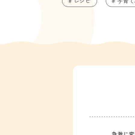
# レシピ
# 子育
急激に変