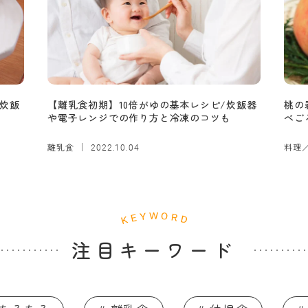
炊飯
【離乳食初期】10倍がゆの基本レシピ/炊飯器
桃の
や電子レンジでの作り方と冷凍のコツも
べご
離乳食
料理
2022.10.04
注目キーワード