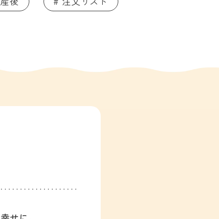
 産後
# 注文リスト
、幸せに。