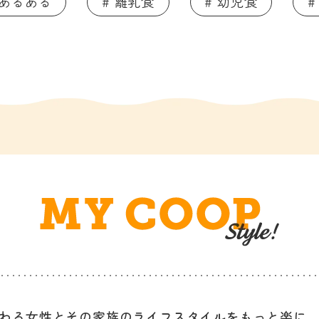
てあるある
# 離乳食
# 幼児食
#
わる女性と
その家族のライフスタイルを
もっと楽に