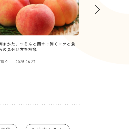
剥きかた。つるんと簡単に剥くコツと食
【管理栄養士監修】
ろの見分け方を解説
していい？ボソボソ
／献立
離乳食
2025.06.27
2025.12.26