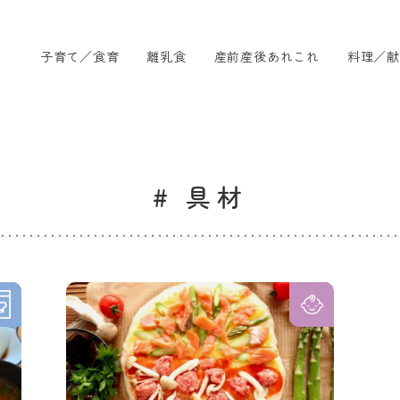
子育て／食育
離乳食
産前産後あれこれ
料理／献
# 具材