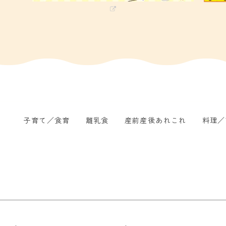
子育て／食育
離乳食
産前産後あれこれ
料理／