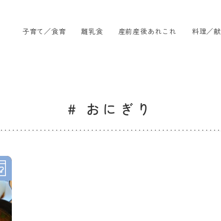
子育て／食育
離乳食
産前産後あれこれ
料理／献
# おにぎり