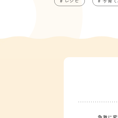
# レシピ
# 子育
急激に変