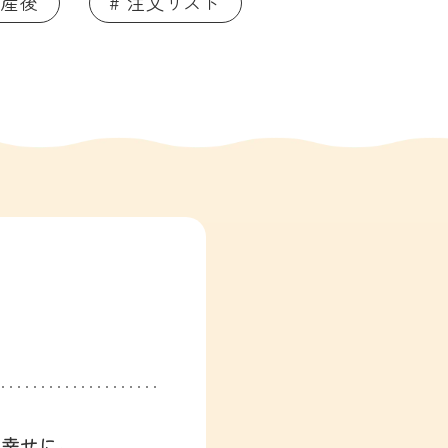
 産後
# 注文リスト
、幸せに。