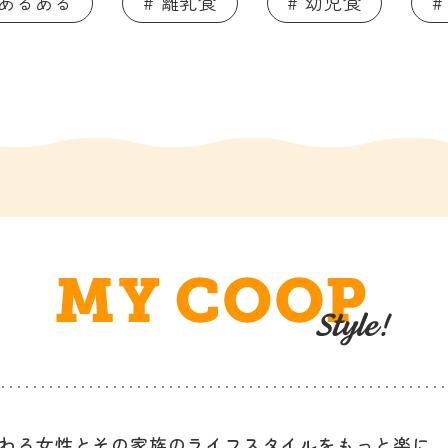
てあるある
# 離乳食
# 幼児食
#
わる女性と
その家族のライフスタイルを
もっと楽に