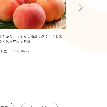
剥きかた。つるんと簡単に剥くコツと食
【管理栄養士監修】
ろの見分け方を解説
していい？ボソボソ
／献立
離乳食
2025.06.27
2025.12.26