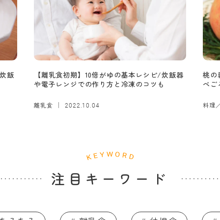
炊飯
【離乳食初期】10倍がゆの基本レシピ/炊飯器
桃の
や電子レンジでの作り方と冷凍のコツも
べご
離乳食
料理
2022.10.04
注目キーワード