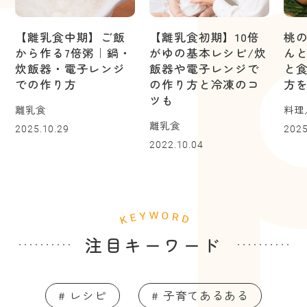
【離乳食中期】ご飯
【離乳食初期】10倍
桃
から作る7倍粥｜鍋・
がゆの基本レシピ/炊
ん
炊飯器・電子レンジ
飯器や電子レンジで
と
での作り方
の作り方と冷凍のコ
方
ツも
離乳食
料理
離乳食
2025.10.29
2025
2022.10.04
注目キーワード
# レシピ
# 子育てあるある