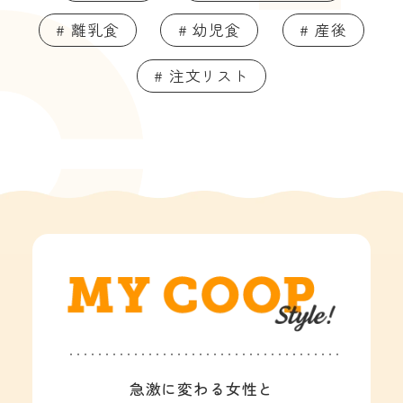
# 離乳食
# 幼児食
# 産後
# 注文リスト
急激に変わる女性と